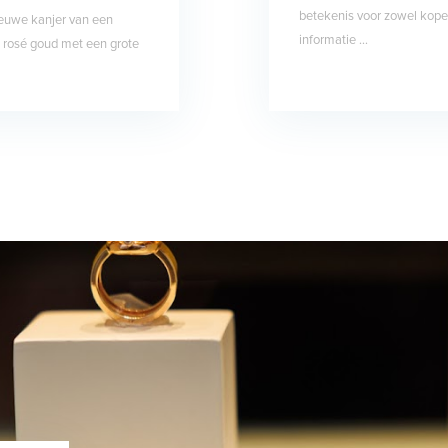
betekenis voor zowel koper
euwe kanjer van een
informatie ...
at rosé goud met een grote