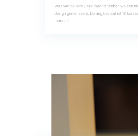
Vers van de pers Deze maand hebben we een ni
design gerealiseerd. De ring bestaat uit 18 kara
mandarij...