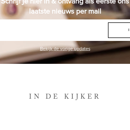
Schrijf je hier in & ontvang als eerste ons
laatste nieuws per mail
Bekijk de vorige updates
IN DE KIJKER