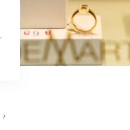
en
D?